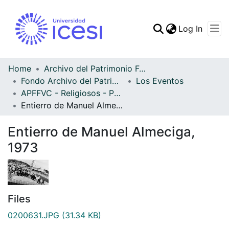
(curren
Log In
Communities & Collec
All of DSpace
Home
Archivo del Patrimonio Fotográfico y Fílmico del Valle del Cauca
Fondo Archivo del Patrimonio Fotográfico y Fílmico del Valle del Cauca
Los Eventos
Statistics
APFFVC - Religiosos - Patrimonial
Entierro de Manuel Almeciga, 1973
Entierro de Manuel Almeciga,
1973
Files
0200631.JPG
(31.34 KB)