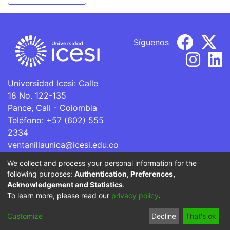
Síguenos
Universidad Icesi: Calle
18 No. 122-135
Pance, Cali - Colombia
Teléfono: +57 (602) 555
2334
ventanillaunica@icesi.edu.co
We collect and process your personal information for the
La Universidad Icesi es una Institución de Educación
following purposes:
Authentication, Preferences,
Superior que se encuentra sujeta a inspección y vigilancia
Acknowledgement and Statistics
.
por parte del Ministerio de Educación Nacional.
To learn more, please read our
privacy policy
.
Cookie
Privacy
End User
Send
Customize
Decline
That's ok
settings
policy
Agreement
Feedback