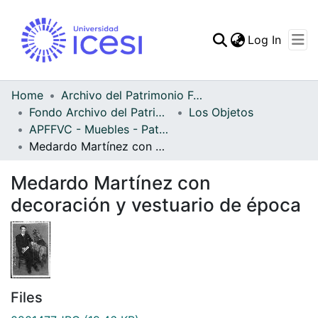
(curren
Log In
Communities & Collec
All of DSpace
Home
Archivo del Patrimonio Fotográfico y Fílmico del Valle del Cauca
Fondo Archivo del Patrimonio Fotográfico y Fílmico del Valle del Cauca
Los Objetos
Statistics
APFFVC - Muebles - Patrimonial
Medardo Martínez con decoración y vestuario de época
Medardo Martínez con
decoración y vestuario de época
Files