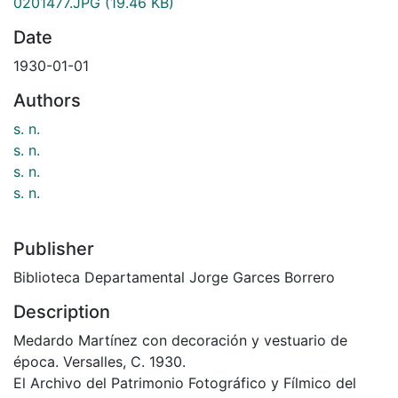
0201477.JPG
(19.46 KB)
Date
1930-01-01
Authors
s. n.
s. n.
s. n.
s. n.
Publisher
Biblioteca Departamental Jorge Garces Borrero
Description
Medardo Martínez con decoración y vestuario de
época. Versalles, C. 1930.
El Archivo del Patrimonio Fotográfico y Fílmico del