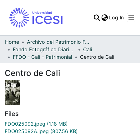
(curren
Log In
Communities & Collec
All of DSpace
Home
Archivo del Patrimonio Fotográfico y Fílmico del Valle del Cauca
Fondo Fotográfico Diario Occidente
Cali
Statistics
FFDO - Cali - Patrimonial
Centro de Cali
Centro de Cali
Files
FDO025092.jpeg
(1.18 MB)
FDO025092A.jpeg
(807.56 KB)