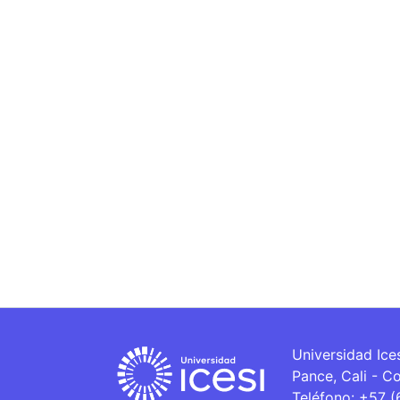
Universidad Ice
Pance, Cali - C
Teléfono: +57 