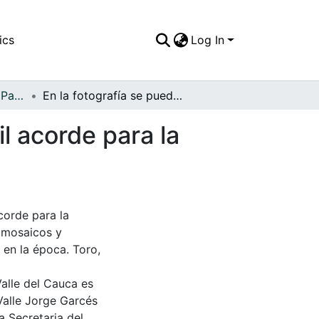
ics
Log In
APFFVC - El Pueblo - Patrimonial
En la fotografía se puede apreciar la moda infantil acorde para la celebración de la primera comunión
il acorde para la
corde para la
s mosaicos y
 en la época. Toro,
Valle del Cauca es
Valle Jorge Garcés
a Secretaria del