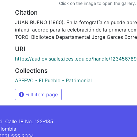
Click on the image to open the gallery.
Citation
JUAN BUENO (1960). En la fotografía se puede apre
infantil acorde para la celebración de la primera c
TORO: Biblioteca Departamental Jorge Garces Borre
URI
https://audiovisuales.icesi.edu.co/handle/12345678
Collections
APFFVC - El Pueblo - Patrimonial
Full item page
si: Calle 18 No. 122-135
olombia
(602) 555 2334