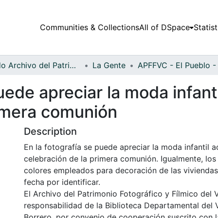
Communities & Collections
All of DSpace
Statist
Fondo Archivo del Patrimonio Fotográfico y Fílmico del Valle del Cauca
La Gente
uede apreciar la moda infant
rimera comunión
Description
En la fotografía se puede apreciar la moda infantil a
celebración de la primera comunión. Igualmente, lo
colores empleados para decoración de las viviendas
fecha por identificar.
El Archivo del Patrimonio Fotográfico y Fílmico del 
responsabilidad de la Biblioteca Departamental del 
Borrero, por convenio de cooperación suscrito con l