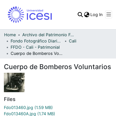
(curren
Log In
Communities & Collec
All of DSpace
Home
Archivo del Patrimonio Fotográfico y Fílmico del Valle del Cauca
Fondo Fotográfico Diario Occidente
Cali
Statistics
FFDO - Cali - Patrimonial
Cuerpo de Bomberos Voluntarios
Cuerpo de Bomberos Voluntarios
Files
Fdo013460.jpg
(1.59 MB)
Fdo013460A.jpg
(1.74 MB)