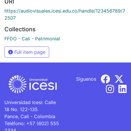
URI
https://audiovisuales.icesi.edu.co/handle/123456789/7
2507
Collections
FFDO - Cali - Patrimonial
Full item page
Síguenos
Universidad Icesi: Calle
18 No. 122-135
Pance, Cali - Colombia
Teléfono: +57 (602) 555
2334