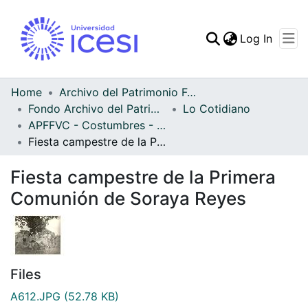
(curren
Log In
Communities & Collec
All of DSpace
Home
Archivo del Patrimonio Fotográfico y Fílmico del Valle del Cauca
Fondo Archivo del Patrimonio Fotográfico y Fílmico del Valle del Cauca
Lo Cotidiano
Statistics
APFFVC - Costumbres - Patrimonial
Fiesta campestre de la Primera Comunión de Soraya Reyes
Fiesta campestre de la Primera
Comunión de Soraya Reyes
Files
A612.JPG
(52.78 KB)