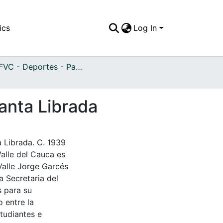
ics
Log In
APFFVC - Deportes - Patrimonial
anta Librada
 Librada. C. 1939
Valle del Cauca es
Valle Jorge Garcés
a Secretaria del
s para su
 entre la
tudiantes e