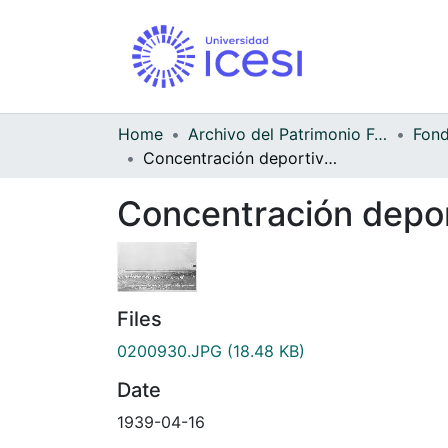
Home
Archivo del Patrimonio Fotográfico y Fílmico del Valle del Cauca
Concentración deportiva Colegio Berchmans - Santa Librada
Concentración depor
Files
0200930.JPG
(18.48 KB)
Date
1939-04-16