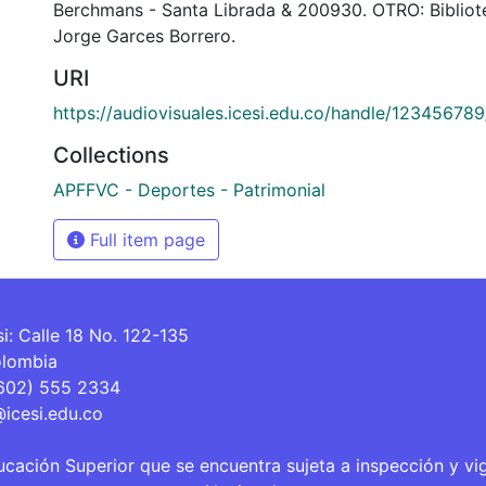
Berchmans - Santa Librada & 200930. OTRO: Biblio
Jorge Garces Borrero.
URI
https://audiovisuales.icesi.edu.co/handle/12345678
Collections
APFFVC - Deportes - Patrimonial
Full item page
si: Calle 18 No. 122-135
olombia
(602) 555 2334
@icesi.edu.co
ucación Superior que se encuentra sujeta a inspección y vi