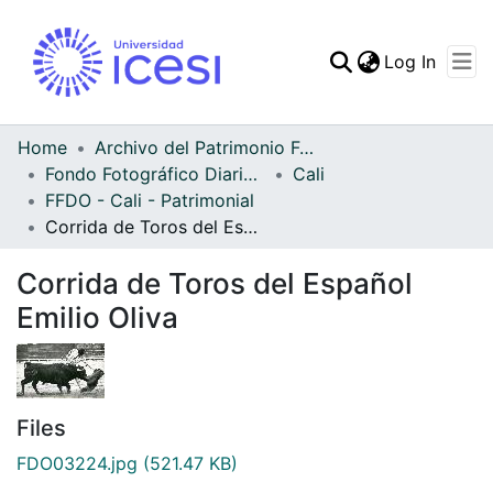
(curren
Log In
Communities & Collec
All of DSpace
Home
Archivo del Patrimonio Fotográfico y Fílmico del Valle del Cauca
Fondo Fotográfico Diario Occidente
Cali
Statistics
FFDO - Cali - Patrimonial
Corrida de Toros del Español Emilio Oliva
Corrida de Toros del Español
Emilio Oliva
Files
FDO03224.jpg
(521.47 KB)