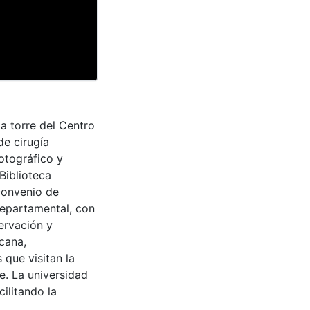
a torre del Centro
de cirugía
otográfico y
Biblioteca
convenio de
Departamental, con
ervación y
cana,
 que visitan la
e. La universidad
cilitando la