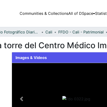
Communities & Collections
All of DSpace
Statist
Fondo Fotográfico Diario Occidente
Cali
FFDO - Cali - Patrimonial
la torre del Centro Médico 
Images & Videos
Slide 1 of 1
Previous