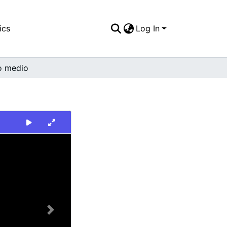
ics
Log In
o medio
Next