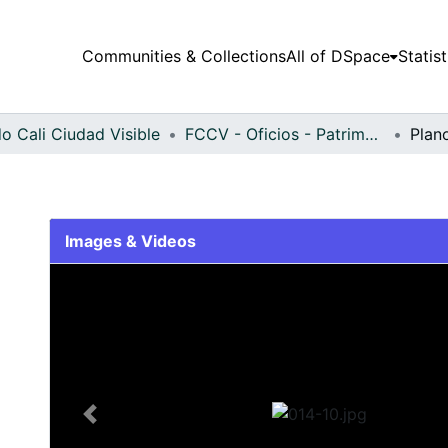
Communities & Collections
All of DSpace
Statist
o Cali Ciudad Visible
FCCV - Oficios - Patrimonial
Plan
Images & Videos
Slide 1 of 1
Previous