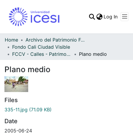
(curren
Log In
Communities & Collec
All of DSpace
Home
Archivo del Patrimonio Fotográfico y Fílmico del Valle del Cauca
Fondo Cali Ciudad Visible
Statistics
FCCV - Calles - Patrimonial
Plano medio
Plano medio
Files
335-11.jpg
(71.09 KB)
Date
2005-06-24