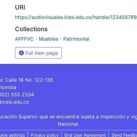
URI
https://audiovisuales.icesi.edu.co/handle/12345678
Collections
APFFVC - Muebles - Patrimonial
Full item page
si: Calle 18 No. 122-135
olombia
(602) 555 2334
@icesi.edu.co
ucación Superior que se encuentra sujeta a inspección y vi
Nacional.
okie settings
Privacy policy
End User Agreement
Send Feedb