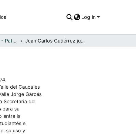
ics
Log In
APFFVC - Muebles - Patrimonial
Juan Carlos Gutiérrez junto a la radio
74.
Valle del Cauca es
Valle Jorge Garcés
a Secretaria del
s para su
 entre la
tudiantes e
 el su uso y