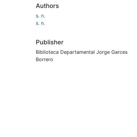
Authors
s. n.
s. n.
Publisher
Biblioteca Departamental Jorge Garces
Borrero