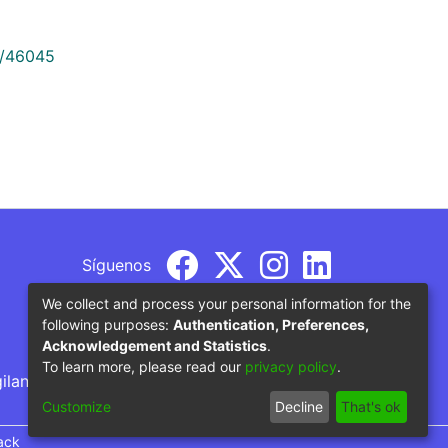
9/46045
Síguenos
We collect and process your personal information for the
following purposes:
Authentication, Preferences,
Acknowledgement and Statistics
.
To learn more, please read our
privacy policy
.
gilancia por parte del Ministerio de Educación
Customize
Decline
That's ok
ack