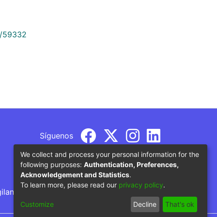
9/59332
Síguenos
We collect and process your personal information for the
following purposes:
Authentication, Preferences,
Acknowledgement and Statistics
.
To learn more, please read our
privacy policy
.
gilancia por parte del Ministerio de Educación
Customize
Decline
That's ok