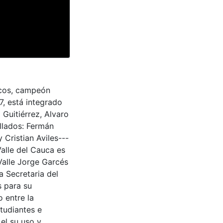
ticos, campeón
, está integrado
Guitiérrez, Alvaro
llados: Fermán
 Cristian Aviles---
Valle del Cauca es
Valle Jorge Garcés
a Secretaria del
s para su
 entre la
tudiantes e
 el su uso y