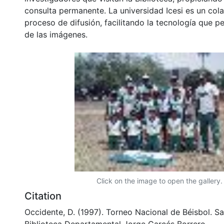
consulta permanente. La universidad Icesi es un col
proceso de difusión, facilitando la tecnología que pe
de las imágenes.
Click on the image to open the gallery.
Citation
Occidente, D. (1997). Torneo Nacional de Béisbol. Sa
Biblioteca Departamental Jorge Garcés Borrero.