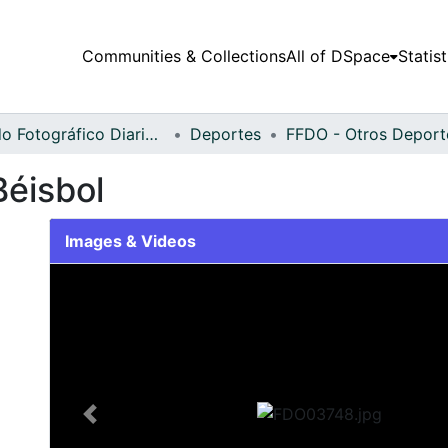
Communities & Collections
All of DSpace
Statist
Fondo Fotográfico Diario Occidente
Deportes
Béisbol
Images & Videos
Slide 1 of 1
Previous