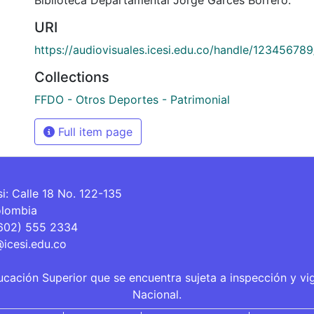
URI
https://audiovisuales.icesi.edu.co/handle/12345678
Collections
FFDO - Otros Deportes - Patrimonial
Full item page
si: Calle 18 No. 122-135
olombia
(602) 555 2334
@icesi.edu.co
ucación Superior que se encuentra sujeta a inspección y vi
Nacional.