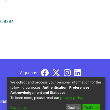
9/59394
Síguenos
We collect and process your personal information for the
following purposes:
Authentication, Preferences,
Acknowledgement and Statistics
.
To learn more, please read our
privacy policy
.
gilancia por parte del Ministerio de Educación
Customize
Decline
That's ok