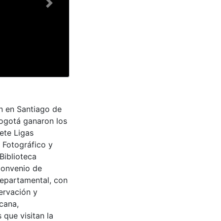
Next
n en Santiago de
Bogotá ganaron los
ete Ligas
 Fotográfico y
Biblioteca
convenio de
Departamental, con
ervación y
cana,
 que visitan la