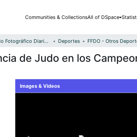
Communities & Collections
All of DSpace
Statist
Fondo Fotográfico Diario Occidente
Deportes
cia de Judo en los Campeon
Images & Videos
Slide 1 of 1