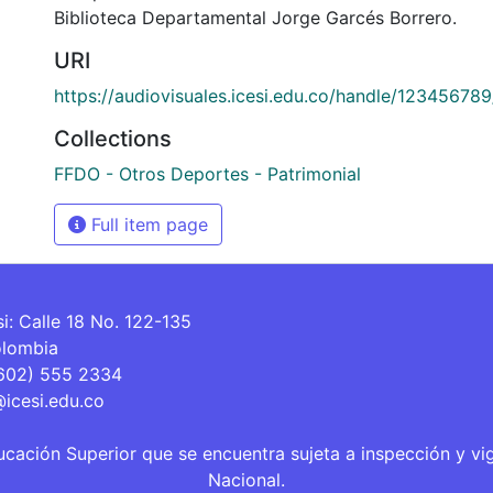
Biblioteca Departamental Jorge Garcés Borrero.
URI
https://audiovisuales.icesi.edu.co/handle/12345678
Collections
FFDO - Otros Deportes - Patrimonial
Full item page
si: Calle 18 No. 122-135
olombia
(602) 555 2334
@icesi.edu.co
ucación Superior que se encuentra sujeta a inspección y vi
Nacional.