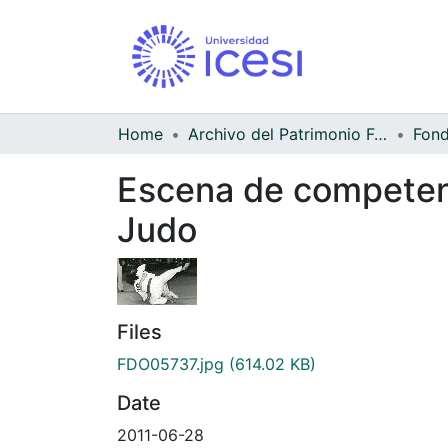
Home
Archivo del Patrimonio Fotográfico y Fílmico del Valle del Cauca
Escena de competen
Judo
Files
FDO05737.jpg
(614.02 KB)
Date
2011-06-28