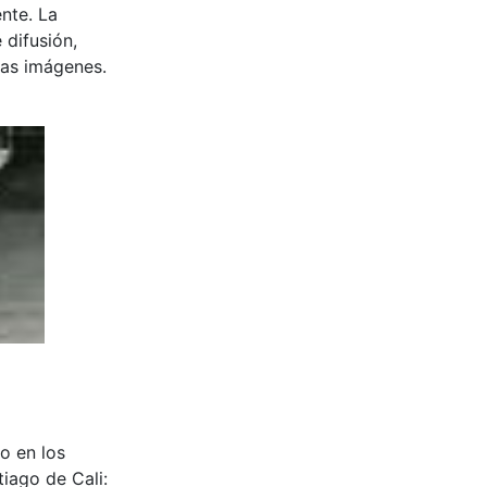
nte. La
 difusión,
 las imágenes.
o en los
iago de Cali: