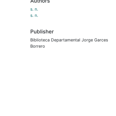
Authors
s. n.
s. n.
Publisher
Biblioteca Departamental Jorge Garces
Borrero