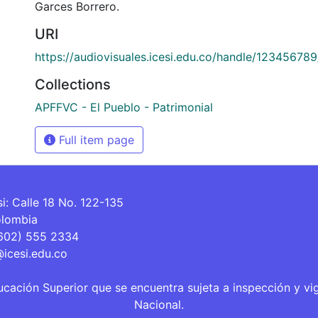
Garces Borrero.
URI
https://audiovisuales.icesi.edu.co/handle/12345678
Collections
APFFVC - El Pueblo - Patrimonial
Full item page
si: Calle 18 No. 122-135
olombia
(602) 555 2334
@icesi.edu.co
ucación Superior que se encuentra sujeta a inspección y vi
Nacional.