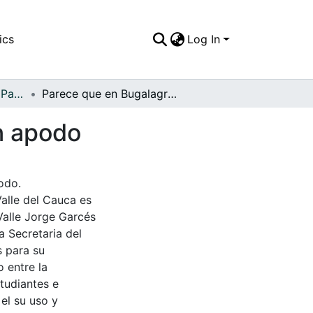
ics
Log In
APFFVC - El Pueblo - Patrimonial
Parece que en Bugalagrande todo mundo tine un apodo
n apodo
odo.
Valle del Cauca es
Valle Jorge Garcés
a Secretaria del
s para su
 entre la
tudiantes e
 el su uso y