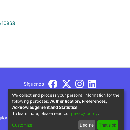
9/10963
Síguenos
We collect and process your personal information for the
following purposes:
Authentication, Preferences,
Acknowledgement and Statistics
.
To learn more, please read our
privacy policy
.
gilancia por parte del Ministerio de Educación
Customize
Decline
That's ok