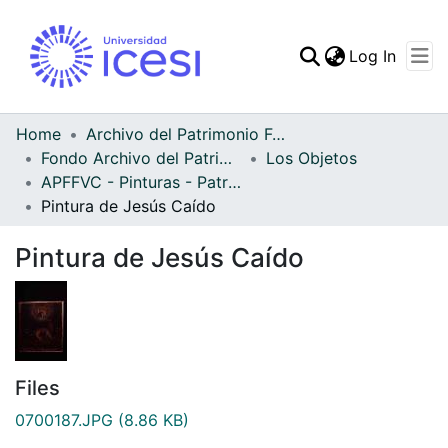
(curren
Log In
Communities & Collec
All of DSpace
Home
Archivo del Patrimonio Fotográfico y Fílmico del Valle del Cauca
Fondo Archivo del Patrimonio Fotográfico y Fílmico del Valle del Cauca
Los Objetos
Statistics
APFFVC - Pinturas - Patrimonial
Pintura de Jesús Caído
Pintura de Jesús Caído
Files
0700187.JPG
(8.86 KB)