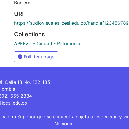
Borrero.
URI
https://audiovisuales.icesi.edu.co/handle/12345678
Collections
APFFVC - Ciudad - Patrimonial
Full item page
si: Calle 18 No. 122-135
olombia
(602) 555 2334
@icesi.edu.co
ucación Superior que se encuentra sujeta a inspección y vi
Nacional.