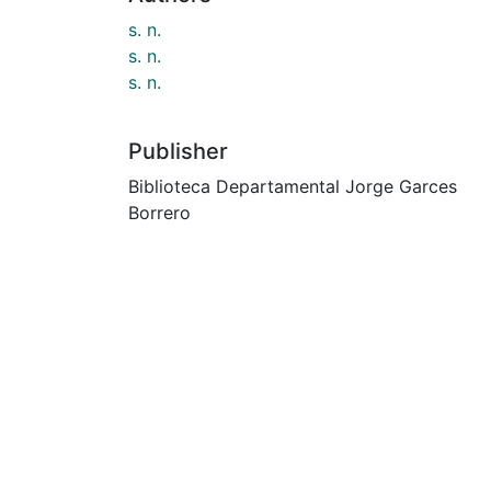
s. n.
s. n.
s. n.
Publisher
Biblioteca Departamental Jorge Garces
Borrero