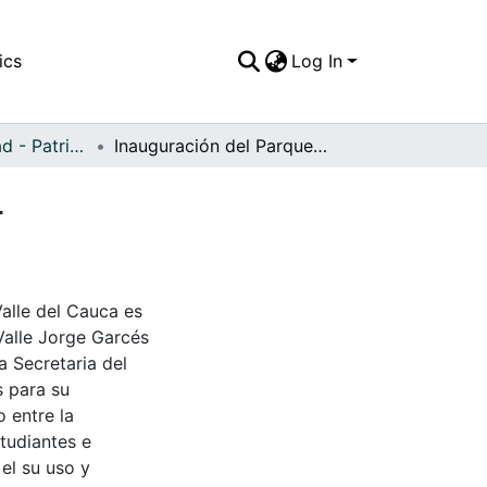
ics
Log In
APFFVC - Ciudad - Patrimonial
Inauguración del Parque La Isleta, Cartago, 1964
4
Valle del Cauca es
Valle Jorge Garcés
a Secretaria del
s para su
 entre la
tudiantes e
 el su uso y