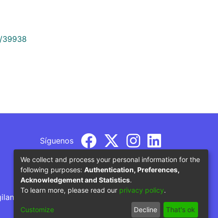
9/39938
Síguenos
We collect and process your personal information for the
following purposes:
Authentication, Preferences,
Acknowledgement and Statistics
.
To learn more, please read our
privacy policy
.
gilancia por parte del Ministerio de Educación
Customize
Decline
That's ok