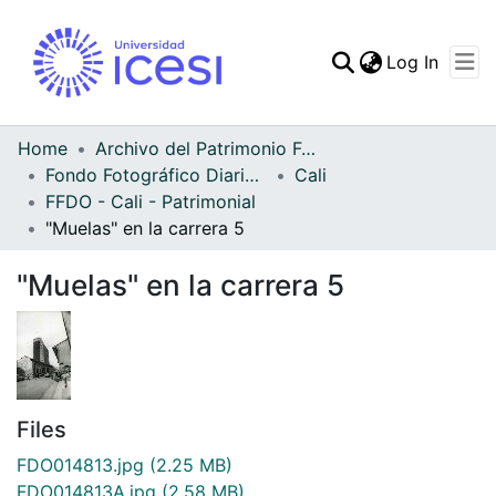
(curren
Log In
Communities & Collec
All of DSpace
Home
Archivo del Patrimonio Fotográfico y Fílmico del Valle del Cauca
Fondo Fotográfico Diario Occidente
Cali
Statistics
FFDO - Cali - Patrimonial
"Muelas" en la carrera 5
"Muelas" en la carrera 5
Files
FDO014813.jpg
(2.25 MB)
FDO014813A.jpg
(2.58 MB)