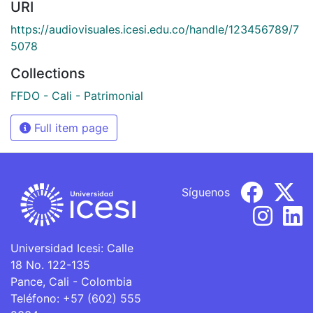
URI
https://audiovisuales.icesi.edu.co/handle/123456789/7
5078
Collections
FFDO - Cali - Patrimonial
Full item page
Síguenos
Universidad Icesi: Calle
18 No. 122-135
Pance, Cali - Colombia
Teléfono: +57 (602) 555