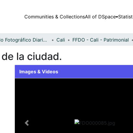
Communities & Collections
All of DSpace
Statist
Fondo Fotográfico Diario Occidente
Cali
FFDO - Cali - Patrimonial
 de la ciudad.
Images & Videos
Slide 1 of 2
Previous