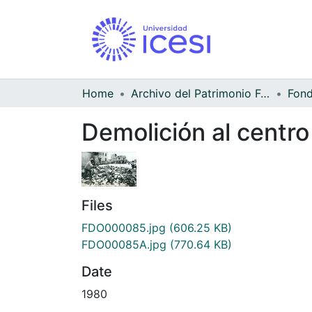
Home
Archivo del Patrimonio Fotográfico y Fílmico del Valle del Cauca
Demolición al centro
Files
FDO000085.jpg
(606.25 KB)
FDO00085A.jpg
(770.64 KB)
Date
1980