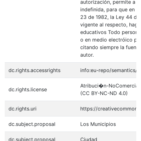
autorización, permite a l
indefinida, para que en l
23 de 1982, la Ley 44 de 
vigente al respecto, haga
educativos Todo persona 
o en medio electróico po
citando siempre la fuentes
autor.
dc.rights.accessrights
info:eu-repo/semantics/
Atribuci�n-NoComercial-S
dc.rights.license
(CC BY-NC-ND 4.0)
dc.rights.uri
https://creativecommons.
dc.subject.proposal
Los Municipios
dc.subject.proposal
Ciudad