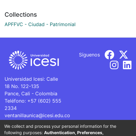
Collections
APFFVC - Ciudad - Patrimonial
Síguenos
Universidad Icesi: Calle
18 No. 122-135
Pance, Cali - Colombia
Teléfono: +57 (602) 555
2334
ventanillaunica@icesi.edu.co
We collect and process your personal information for the
La Universidad Icesi es una Institución de Educación
following purposes:
Authentication, Preferences,