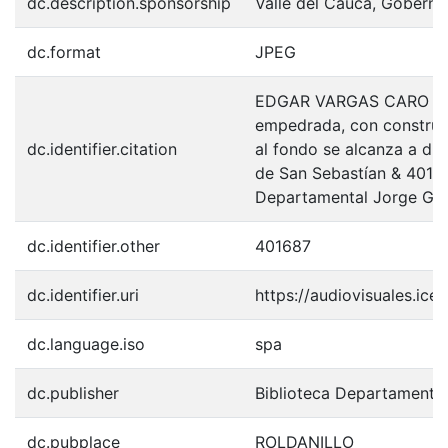
dc.description.sponsorship
Valle del Cauca, Goberna
dc.format
JPEG
EDGAR VARGAS CARO (1965
empedrada, con construcc
dc.identifier.citation
al fondo se alcanza a divi
de San Sebastían & 4016
Departamental Jorge Gar
dc.identifier.other
401687
dc.identifier.uri
https://audiovisuales.ic
dc.language.iso
spa
dc.publisher
Biblioteca Departamenta
dc.pubplace
ROLDANILLO