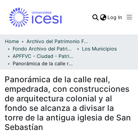
(curren
Log In
Communities & Collec
All of DSpace
Home
Archivo del Patrimonio Fotográfico y Fílmico del Valle del Cauca
Fondo Archivo del Patrimonio Fotográfico y Fílmico del Valle del Cauca
Los Municipios
Statistics
APFFVC - Ciudad - Patrimonial
Panorámica de la calle real, empedrada, con construcciones de arquitectura colonial y al fondo se alcanza a divisar la torre de la antigua iglesia de San Sebastían
Panorámica de la calle real,
empedrada, con construcciones
de arquitectura colonial y al
fondo se alcanza a divisar la
torre de la antigua iglesia de San
Sebastían