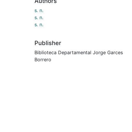
Authors
s. n.
s. n.
s. n.
Publisher
Biblioteca Departamental Jorge Garces
Borrero