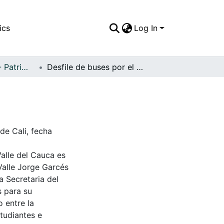
ics
Log In
APFFVC - Buses - Patrimonial
Desfile de buses por el barrio San Nicolás
de Cali, fecha
Valle del Cauca es
Valle Jorge Garcés
a Secretaria del
s para su
 entre la
tudiantes e