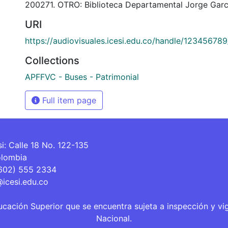
200271. OTRO: Biblioteca Departamental Jorge Garc
URI
https://audiovisuales.icesi.edu.co/handle/123456789
Collections
APFFVC - Buses - Patrimonial
Full item page
si: Calle 18 No. 122-135
olombia
(602) 555 2334
@icesi.edu.co
ucación Superior que se encuentra sujeta a inspección y vi
Nacional.