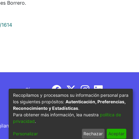
es Borrero.
/1614
Síguenos
Recopilamos y procesamos su información personal para
los siguientes propósitos:
Autenticación, Preferencias,
Reconocimiento y Estadísticas
.
Para obtener más información, lea nuestra
política de
privacidad
.
gilancia por parte del Ministerio de Educación
Personalizar
Rechazar
Aceptar