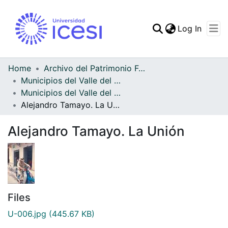
(curren
Log In
Communities & Collec
All of DSpace
Home
Archivo del Patrimonio Fotográfico y Fílmico del Valle del Cauca
Municipios del Valle del Cauca
Statistics
Municipios del Valle del Cauca
Alejandro Tamayo. La Unión
Alejandro Tamayo. La Unión
Files
U-006.jpg
(445.67 KB)