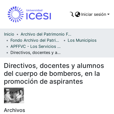
Iniciar sesión
Comunidades
Todo DSpace
Inicio
Archivo del Patrimonio Fotográfico y Fílmico del Valle del Cauca
Fondo Archivo del Patrimonio Fotográfico y Fílmico del Valle del Cauca
Los Municipios
Estadísticas
APFFVC - Los Servicios Públicos - Patrimonial
Directivos, docentes y alumnos del cuerpo de bomberos, en la promoción de aspirantes
Directivos, docentes y alumnos
del cuerpo de bomberos, en la
promoción de aspirantes
Archivos