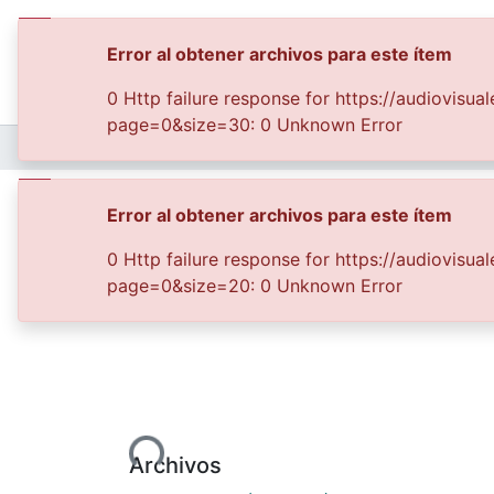
Error al obtener archivos para este ítem
0 Http failure response for https://audiovis
page=0&size=30: 0 Unknown Error
Inicio
Archivo del Patrimonio Fotográfico y Fílmico del Valle del Cauca
Procesión de la Virg
Error al obtener archivos para este ítem
0 Http failure response for https://audiovis
page=0&size=20: 0 Unknown Error
Cargando...
Archivos