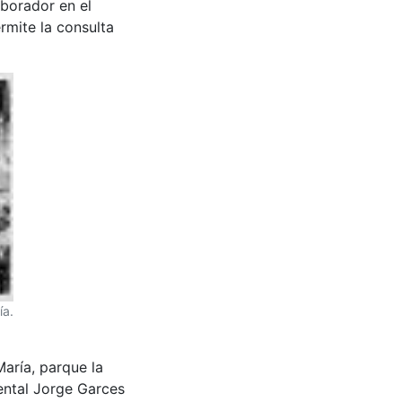
aborador en el
rmite la consulta
ía.
aría, parque la
ental Jorge Garces