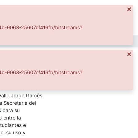
×
Iniciar sesión
4e4b-9063-25607ef416fb/bitstreams?
APFFVC - Religiosos - Patrimonial
Procesión de la Virgen María, parque la Concordía
×
ía
4e4b-9063-25607ef416fb/bitstreams?
evilla. 1950.
Valle del Cauca es
Valle Jorge Garcés
a Secretaria del
s para su
 entre la
tudiantes e
 el su uso y