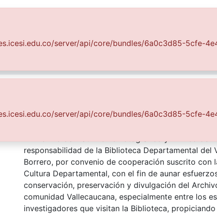
Comunidades
Todo DSpace
Estadísticas
uales.icesi.edu.co/server/api/core/bundles/6a0c3d85-5cfe-
Fondo Archivo del Patrimonio Fotográfico y Fílmico del Valle del Cauca
Los Eventos
en María, parque la Concord
Descripción
uales.icesi.edu.co/server/api/core/bundles/6a0c3d85-5cfe-
Procesión de la Virgen María, parque la Concordía. S
El Archivo del Patrimonio Fotográfico y Fílmico del 
responsabilidad de la Biblioteca Departamental del 
Borrero, por convenio de cooperación suscrito con l
Cultura Departamental, con el fin de aunar esfuerzo
conservación, preservación y divulgación del Archivo
comunidad Vallecaucana, especialmente entre los es
investigadores que visitan la Biblioteca, propiciando