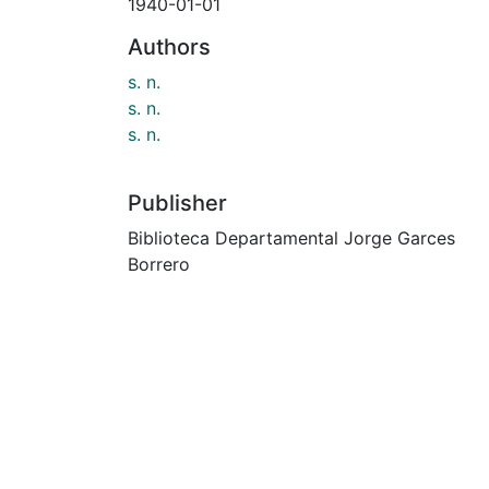
1940-01-01
Authors
s. n.
s. n.
s. n.
Publisher
Biblioteca Departamental Jorge Garces
Borrero