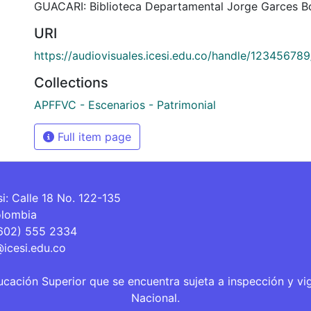
GUACARI: Biblioteca Departamental Jorge Garces Bo
URI
https://audiovisuales.icesi.edu.co/handle/12345678
Collections
APFFVC - Escenarios - Patrimonial
Full item page
si: Calle 18 No. 122-135
olombia
(602) 555 2334
@icesi.edu.co
ucación Superior que se encuentra sujeta a inspección y vi
Nacional.