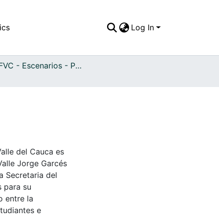
ics
Log In
APFFVC - Escenarios - Patrimonial
Valle del Cauca es
Valle Jorge Garcés
a Secretaria del
s para su
 entre la
tudiantes e