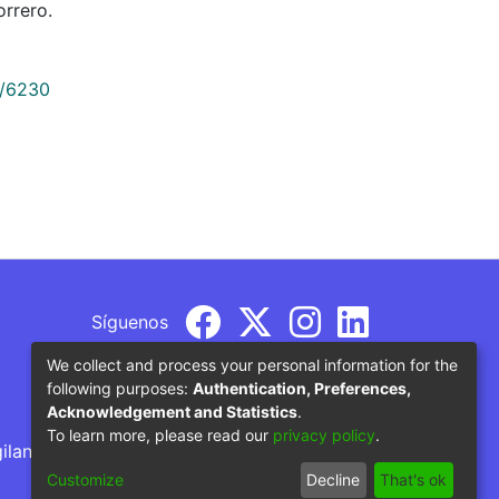
rrero.
9/6230
Síguenos
We collect and process your personal information for the
following purposes:
Authentication, Preferences,
Acknowledgement and Statistics
.
To learn more, please read our
privacy policy
.
gilancia por parte del Ministerio de Educación
Customize
Decline
That's ok