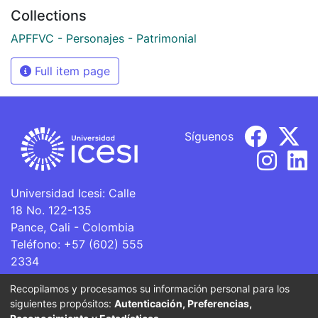
Collections
APFFVC - Personajes - Patrimonial
Full item page
Síguenos
Universidad Icesi: Calle
18 No. 122-135
Pance, Cali - Colombia
Teléfono: +57 (602) 555
2334
ventanillaunica@icesi.edu.co
Recopilamos y procesamos su información personal para los
siguientes propósitos:
Autenticación, Preferencias,
La Universidad Icesi es una Institución de Educación