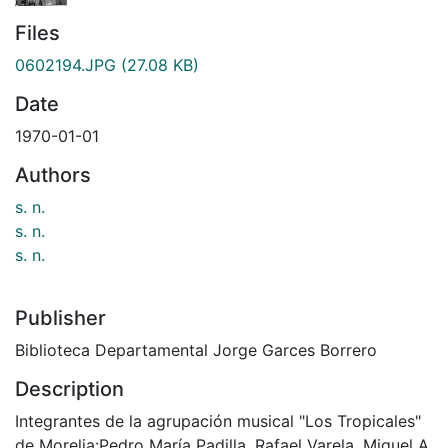
Files
0602194.JPG
(27.08 KB)
Date
1970-01-01
Authors
s. n.
s. n.
s. n.
Publisher
Biblioteca Departamental Jorge Garces Borrero
Description
Integrantes de la agrupación musical "Los Tropicales"
de Morelia:Pedro María Padilla, Rafael Varela, Miguel A.