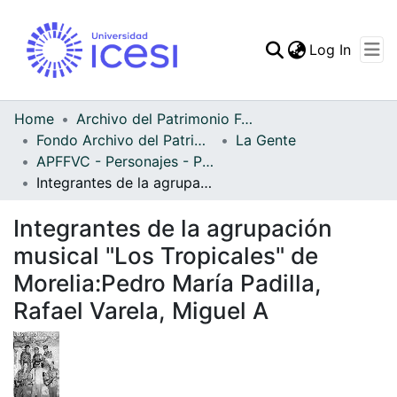
(curren
Log In
Communities & Collec
All of DSpace
Home
Archivo del Patrimonio Fotográfico y Fílmico del Valle del Cauca
Fondo Archivo del Patrimonio Fotográfico y Fílmico del Valle del Cauca
La Gente
Statistics
APFFVC - Personajes - Patrimonial
Integrantes de la agrupación musical "Los Tropicales" de Morelia:Pedro María Padilla, Rafael Varela, Miguel A
Integrantes de la agrupación
musical "Los Tropicales" de
Morelia:Pedro María Padilla,
Rafael Varela, Miguel A