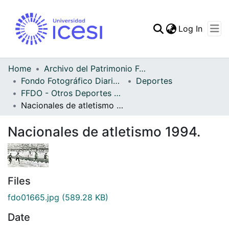
(curren
Log In
Communities & Collec
All of DSpace
Home
Archivo del Patrimonio Fotográfico y Fílmico del Valle del Cauca
Fondo Fotográfico Diario Occidente
Deportes
Statistics
FFDO - Otros Deportes - Patrimonial
Nacionales de atletismo 1994.
Nacionales de atletismo 1994.
Files
fdo01665.jpg
(589.28 KB)
Date