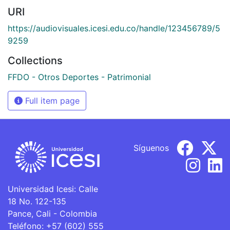
URI
https://audiovisuales.icesi.edu.co/handle/123456789/5
9259
Collections
FFDO - Otros Deportes - Patrimonial
Full item page
Síguenos
Universidad Icesi: Calle
18 No. 122-135
Pance, Cali - Colombia
Teléfono: +57 (602) 555