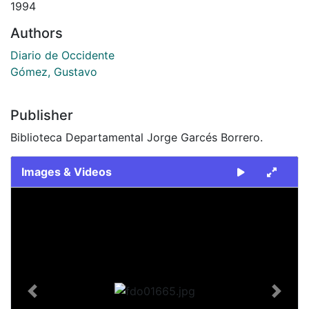
1994
Authors
Diario de Occidente
Gómez, Gustavo
Publisher
Biblioteca Departamental Jorge Garcés Borrero.
Images & Videos
Slide 1 of 1
Previous
Next