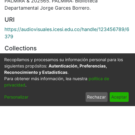
PALMIRA & 202565. PALMIRA: Biblioteca
Departamental Jorge Garces Borrero.
URI
https://audiovisuales.icesi.edu.co/handle/123456789/6
379
Collections
APFFVC - Estudiantes - Patrimonial
Recopilamos y procesamos su información personal para los
siguientes propósitos:
Autenticación, Preferencias,
Full item page
Reconocimiento y Estadísticas
.
Para obtener más información, lea nuestra
política de
privacidad
.
Personalizar
Rechazar
Aceptar
Síguenos
Universidad Icesi: Calle
18 No. 122-135