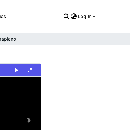
ics
Log In
raplano
Next