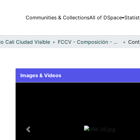
Communities & Collections
All of DSpace
Statist
o Cali Ciudad Visible
FCCV - Composición - Patrimonial
Cont
Images & Videos
Slide 1 of 1
Previous