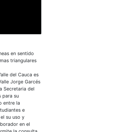
íneas en sentido
rmas triangulares
Valle del Cauca es
Valle Jorge Garcés
a Secretaria del
s para su
 entre la
tudiantes e
 el su uso y
aborador en el
rmite la consulta