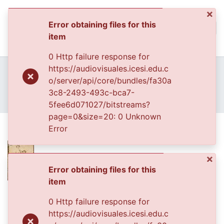
×
Error obtaining files for this
(curren
Log In
item
Communities & Collec
0 Http failure response for
All of DSpace
Home
Archivo del Patrimonio Fotográfico y Fílmico del Valle del Cauca
https://audiovisuales.icesi.edu.c
Fondo Archivo del Patrimonio Fotográfico y Fílmico del Valle del Cauca
Lo Cotidiano
o/server/api/core/bundles/fa30a
Statistics
APFFVC - Moda - Patrimonial
3c8-2493-493c-bca7-
Esposos Fernández Reina
5fee6d071027/bitstreams?
page=0&size=20: 0 Unknown
Esposos Fernández Reina
Error
×
Error obtaining files for this
item
Files
0 Http failure response for
0102028.JPG
(21.9 KB)
https://audiovisuales.icesi.edu.c