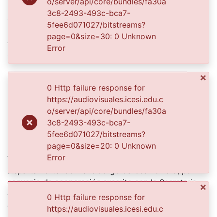
o/server/api/core/bundles/fa30a
Date
3c8-2493-493c-bca7-
1916-09-21
5fee6d071027/bitstreams?
page=0&size=30: 0 Unknown
Authors
Error
CARLOS MARTIN
×
Publisher
0 Http failure response for
https://audiovisuales.icesi.edu.c
Biblioteca Departamental Jorge Garces Borrero
o/server/api/core/bundles/fa30a
Description
3c8-2493-493c-bca7-
5fee6d071027/bitstreams?
Esposos Fernández Reina. Cali,1916.
page=0&size=20: 0 Unknown
El Archivo del Patrimonio Fotográfico y Fílmico del
Error
Valle del Cauca es responsabilidad de la Biblioteca
Departamental del Valle Jorge Garcés Borrero, por
convenio de cooperación suscrito con la Secretaria
×
del Cultura Departamental, con el fin de aunar
0 Http failure response for
esfuerzos para su conservación, preservación y
https://audiovisuales.icesi.edu.c
divulgación del Archivo entre la comunidad