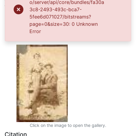
o/server/api/core/bundles/fa30a
Vallecaucana, especialmente entre los estudiantes e
3c8-2493-493c-bca7-
investigadores que visitan la Biblioteca, propiciando el
5fee6d071027/bitstreams?
su uso y consulta permanente. La universidad Icesi es
page=0&size=30: 0 Unknown
un colaborador en el proceso de difusión, facilitando
Error
la tecnología que permite la consulta de las imágenes.
Click on the image to open the gallery.
Citation