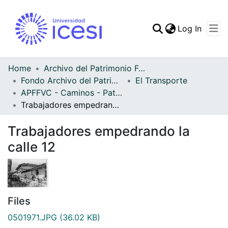
(curren
Log In
Communities & Collec
All of DSpace
Home
Archivo del Patrimonio Fotográfico y Fílmico del Valle del Cauca
Fondo Archivo del Patrimonio Fotográfico y Fílmico del Valle del Cauca
El Transporte
Statistics
APFFVC - Caminos - Patrimonial
Trabajadores empedrando la calle 12
Trabajadores empedrando la
calle 12
Files
0501971.JPG
(36.02 KB)