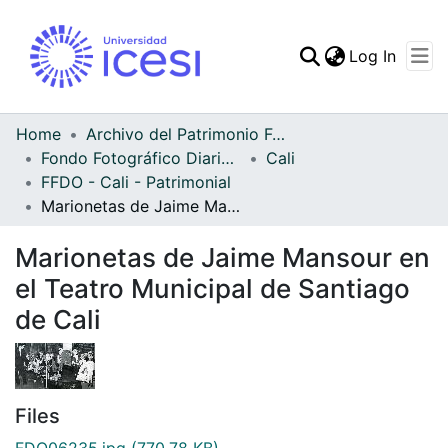
(curren
Log In
Communities & Collec
All of DSpace
Home
Archivo del Patrimonio Fotográfico y Fílmico del Valle del Cauca
Fondo Fotográfico Diario Occidente
Cali
Statistics
FFDO - Cali - Patrimonial
Marionetas de Jaime Mansour en el Teatro Municipal de Santiago de Cali
Marionetas de Jaime Mansour en
el Teatro Municipal de Santiago
de Cali
Files
FDO06235.jpg
(770.78 KB)