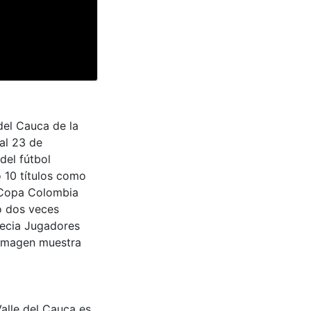
del Cauca de la
al 23 de
del fútbol
 10 títulos como
 Copa Colombia
o dos veces
recia Jugadores
a imagen muestra
Valle del Cauca es