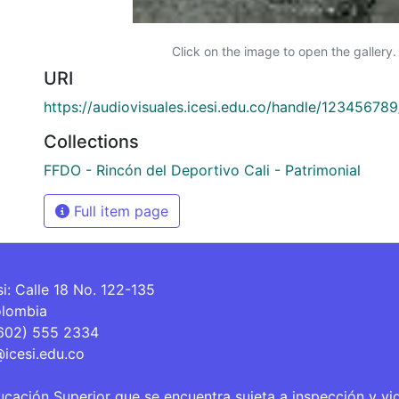
Click on the image to open the gallery.
URI
https://audiovisuales.icesi.edu.co/handle/12345678
Collections
FFDO - Rincón del Deportivo Cali - Patrimonial
Full item page
si: Calle 18 No. 122-135
olombia
(602) 555 2334
@icesi.edu.co
ucación Superior que se encuentra sujeta a inspección y vi