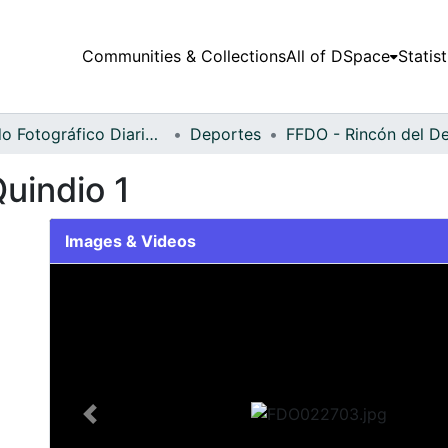
Communities & Collections
All of DSpace
Statist
Fondo Fotográfico Diario Occidente
Deportes
Quindio 1
Images & Videos
Slide 1 of 2
Previous