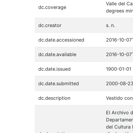
Valle del C
dc.coverage
degrees min
dc.creator
s. n.
dc.date.accessioned
2016-10-07
dc.date.available
2016-10-07
dc.date.issued
1900-01-01
dc.date.submitted
2000-08-2
dc.description
Vestido con
El Archivo d
Departament
del Cultura