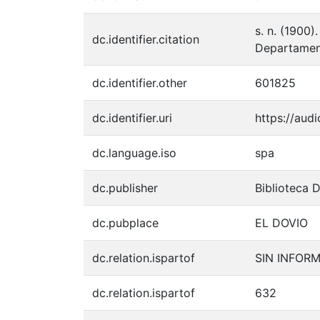
s. n. (1900
dc.identifier.citation
Departament
dc.identifier.other
601825
dc.identifier.uri
https://aud
dc.language.iso
spa
dc.publisher
Biblioteca 
dc.pubplace
EL DOVIO
dc.relation.ispartof
SIN INFOR
dc.relation.ispartof
632