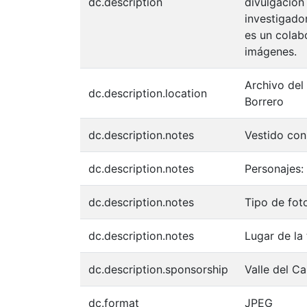
dc.description
divulgación
investigador
es un colabo
imágenes.
Archivo del
dc.description.location
Borrero
dc.description.notes
Vestido con
dc.description.notes
Personajes:
dc.description.notes
Tipo de fot
dc.description.notes
Lugar de la
dc.description.sponsorship
Valle del C
dc.format
JPEG