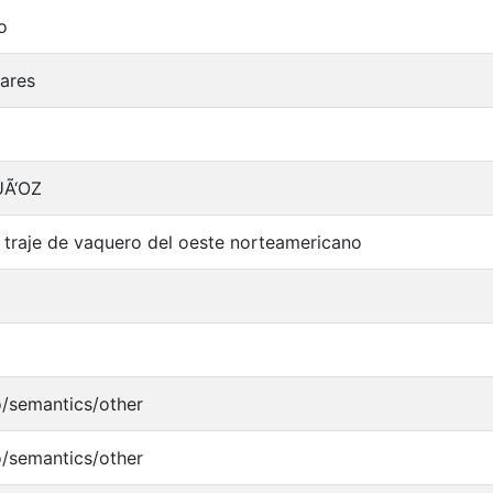
o
iares
UÃ‘OZ
 traje de vaquero del oeste norteamericano
o/semantics/other
o/semantics/other