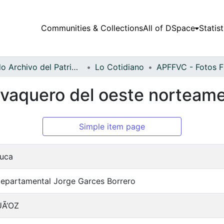
Communities & Collections
All of DSpace
Statist
Fondo Archivo del Patrimonio Fotográfico y Fílmico del Valle del Cauca
Lo Cotidiano
e vaquero del oeste norteam
Simple item page
auca
Departamental Jorge Garces Borrero
UÃ‘OZ