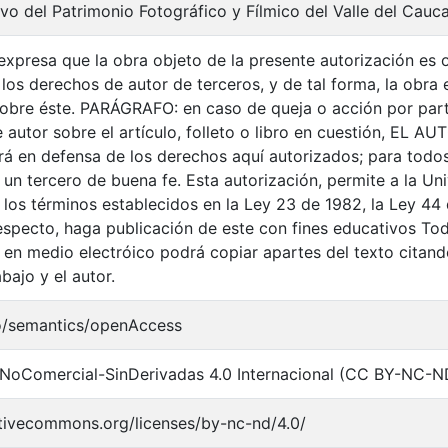
vo del Patrimonio Fotográfico y Fílmico del Valle del Cauc
xpresa que la obra objeto de la presente autorización es or
 los derechos de autor de terceros, y de tal forma, la obra e
 sobre éste. PARÁGRAFO: en caso de queja o acción por part
autor sobre el artículo, folleto o libro en cuestión, EL AU
drá en defensa de los derechos aquí autorizados; para todos
n tercero de buena fe. Esta autorización, permite a la Univ
 los términos establecidos en la Ley 23 de 1982, la Ley 44 
respecto, haga publicación de este con fines educativos To
 en medio electróico podrá copiar apartes del texto citando
abajo y el autor.
o/semantics/openAccess
NoComercial-SinDerivadas 4.0 Internacional (CC BY-NC-N
ativecommons.org/licenses/by-nc-nd/4.0/