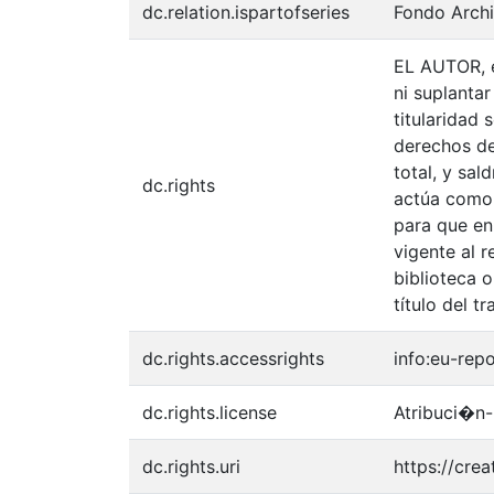
dc.relation.ispartofseries
Fondo Archi
EL AUTOR, e
ni suplantar
titularidad
derechos de 
total, y sal
dc.rights
actúa como u
para que en
vigente al 
biblioteca o
título del tr
dc.rights.accessrights
info:eu-rep
dc.rights.license
Atribuci�n-
dc.rights.uri
https://cre