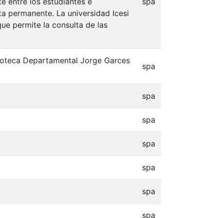
e entre los estudiantes e
spa
lta permanente. La universidad Icesi
que permite la consulta de las
blioteca Departamental Jorge Garces
spa
spa
spa
spa
spa
spa
spa