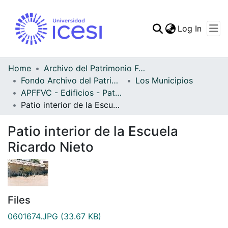
(curren
Log In
Communities & Collec
All of DSpace
Home
Archivo del Patrimonio Fotográfico y Fílmico del Valle del Cauca
Fondo Archivo del Patrimonio Fotográfico y Fílmico del Valle del Cauca
Los Municipios
Statistics
APFFVC - Edificios - Patrimonial
Patio interior de la Escuela Ricardo Nieto
Patio interior de la Escuela
Ricardo Nieto
Files
0601674.JPG
(33.67 KB)