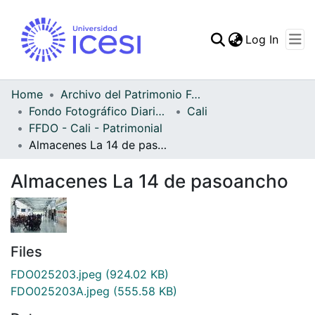
(curren
Log In
Communities & Collec
All of DSpace
Home
Archivo del Patrimonio Fotográfico y Fílmico del Valle del Cauca
Fondo Fotográfico Diario Occidente
Cali
Statistics
FFDO - Cali - Patrimonial
Almacenes La 14 de pasoancho
Almacenes La 14 de pasoancho
Files
FDO025203.jpeg
(924.02 KB)
FDO025203A.jpeg
(555.58 KB)