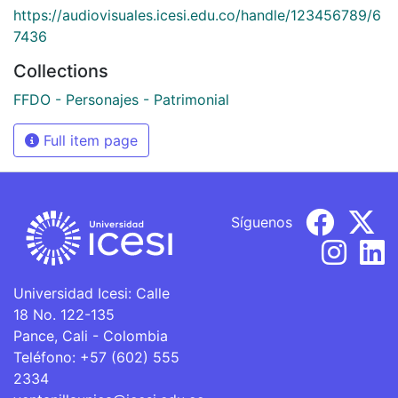
https://audiovisuales.icesi.edu.co/handle/123456789/6
7436
Collections
FFDO - Personajes - Patrimonial
Full item page
Síguenos
Universidad Icesi: Calle
18 No. 122-135
Pance, Cali - Colombia
Teléfono: +57 (602) 555
2334