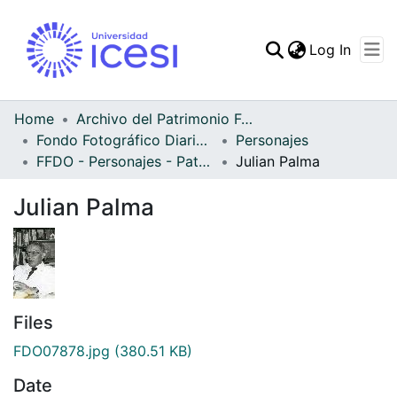
(curren
Log In
Communities & Collec
All of DSpace
Home
Archivo del Patrimonio Fotográfico y Fílmico del Valle del Cauca
Fondo Fotográfico Diario Occidente
Personajes
Statistics
FFDO - Personajes - Patrimonial
Julian Palma
Julian Palma
Files
FDO07878.jpg
(380.51 KB)
Date