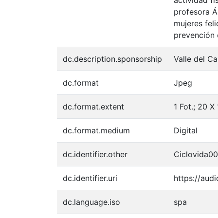
profesora Á
mujeres fel
prevención 
dc.description.sponsorship
Valle del C
dc.format
Jpeg
dc.format.extent
1 Fot.; 20 X
dc.format.medium
Digital
dc.identifier.other
Ciclovida0
dc.identifier.uri
https://aud
dc.language.iso
spa