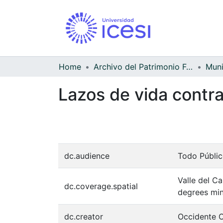
Home
Archivo del Patrimonio Fotográfico y Fílmico del Valle del Cauca
Lazos de vida contra 
dc.audience
Todo Públi
Valle del C
dc.coverage.spatial
degrees min
dc.creator
Occidente C