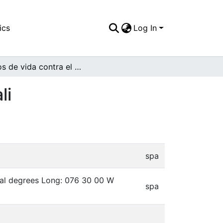
ics
Log In
Lazos de vida contra el cáncer en la ciclovida. Cali
li
spa
mal degrees Long: 076 30 00 W
spa