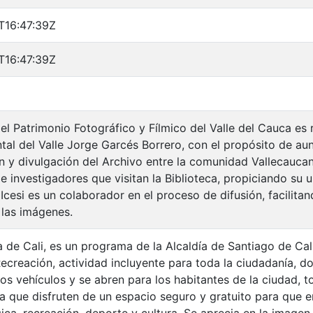
T16:47:39Z
T16:47:39Z
el Patrimonio Fotográfico y Fílmico del Valle del Cauca es 
al del Valle Jorge Garcés Borrero, con el propósito de au
n y divulgación del Archivo entre la comunidad Vallecaucan
 e investigadores que visitan la Biblioteca, propiciando su
Icesi es un colaborador en el proceso de difusión, facilita
 las imágenes.
 de Cali, es un programa de la Alcaldía de Santiago de Cali
ecreación, actividad incluyente para toda la ciudadanía, d
 los vehículos y se abren para los habitantes de la ciudad,
a que disfruten de un espacio seguro y gratuito para que en
sica, recreación, deporte y cultura. Se aprecia en la image