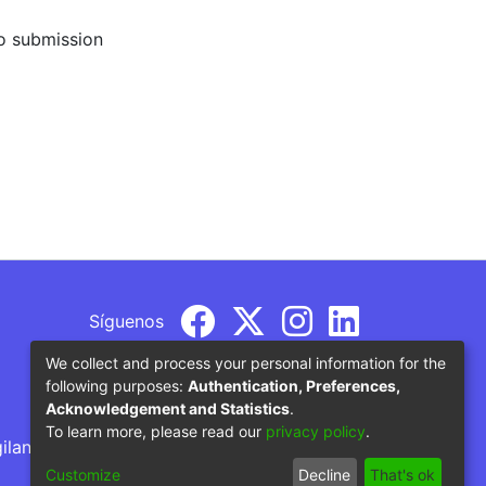
to submission
Síguenos
We collect and process your personal information for the
following purposes:
Authentication, Preferences,
Acknowledgement and Statistics
.
To learn more, please read our
privacy policy
.
gilancia por parte del Ministerio de Educación
Customize
Decline
That's ok