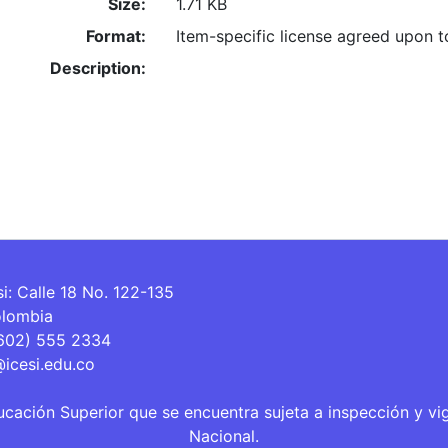
Size:
1.71 KB
Format:
Item-specific license agreed upon 
Description:
si: Calle 18 No. 122-135
olombia
(602) 555 2334
@icesi.edu.co
ucación Superior que se encuentra sujeta a inspección y vi
Nacional.