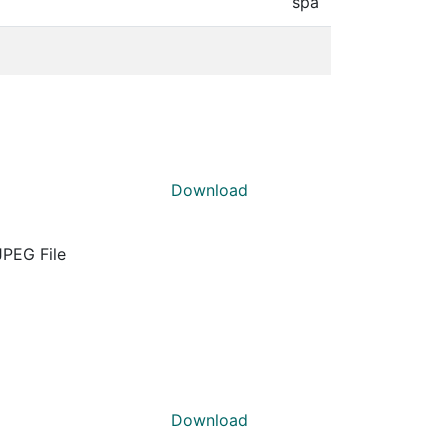
spa
Download
JPEG File
Download