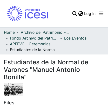
(curren
Log In
Communities & Collec
All of DSpace
Home
Archivo del Patrimonio Fotográfico y Fílmico del Valle del Cauca
Fondo Archivo del Patrimonio Fotográfico y Fílmico del Valle del Cauca
Los Eventos
Statistics
APFFVC - Ceremonias - Patrimonial
Estudiantes de la Normal de Varones "Manuel Antonio Bonilla"
Estudiantes de la Normal de
Varones "Manuel Antonio
Bonilla"
Files