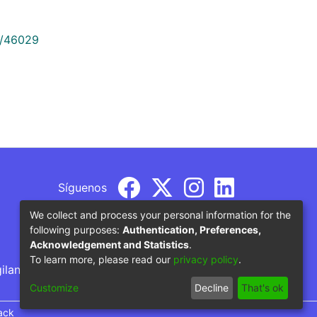
9/46029
Síguenos
We collect and process your personal information for the
following purposes:
Authentication, Preferences,
Acknowledgement and Statistics
.
To learn more, please read our
privacy policy
.
gilancia por parte del Ministerio de Educación
Customize
Decline
That's ok
ack