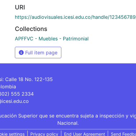
URI
https://audiovisuales.icesi.edu.co/handle/12345678
Collections
APFFVC - Muebles - Patrimonial
Full item page
si: Calle 18 No. 122-135
olombia
(602) 555 2334
@icesi.edu.co
ucación Superior que se encuentra sujeta a inspección y vi
Nacional.
okie settings
Privacy policy
End User Agreement
Send Feedb