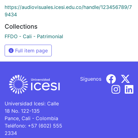
https://audiovisuales.icesi.edu.co/handle/123456789/7
9434
Collections
FFDO - Cali - Patrimonial
Full item page
Síguenos
Universidad Icesi: Calle
18 No. 122-135
Pance, Cali - Colombia
Teléfono: +57 (602) 555
2334