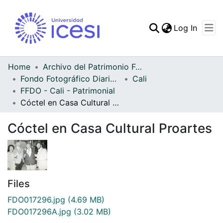
(curren
Log In
Communities & Collec
All of DSpace
Home
Archivo del Patrimonio Fotográfico y Fílmico del Valle del Cauca
Fondo Fotográfico Diario Occidente
Cali
Statistics
FFDO - Cali - Patrimonial
Cóctel en Casa Cultural Proartes
Cóctel en Casa Cultural Proartes
Files
FDO017296.jpg
(4.69 MB)
FDO017296A.jpg
(3.02 MB)