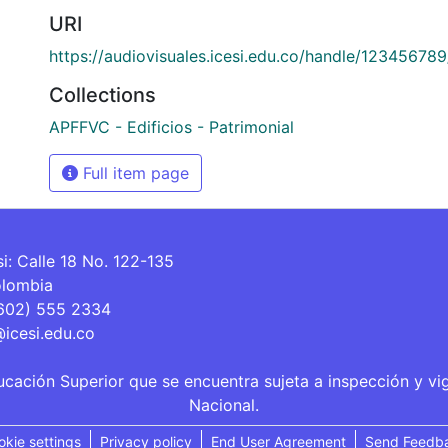
URI
https://audiovisuales.icesi.edu.co/handle/12345678
Collections
APFFVC - Edificios - Patrimonial
Full item page
si: Calle 18 No. 122-135
olombia
(602) 555 2334
@icesi.edu.co
ucación Superior que se encuentra sujeta a inspección y vi
Nacional.
okie settings
Privacy policy
End User Agreement
Send Feedb