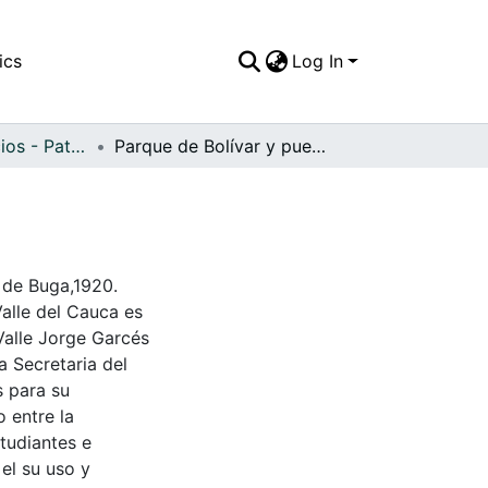
ics
Log In
APFFVC - Edificios - Patrimonial
Parque de Bolívar y puente La Libertad
 de Buga,1920.
Valle del Cauca es
Valle Jorge Garcés
a Secretaria del
s para su
 entre la
tudiantes e
 el su uso y