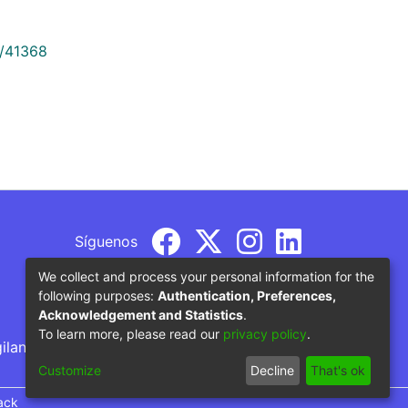
9/41368
Síguenos
We collect and process your personal information for the
following purposes:
Authentication, Preferences,
Acknowledgement and Statistics
.
To learn more, please read our
privacy policy
.
gilancia por parte del Ministerio de Educación
Customize
Decline
That's ok
ack