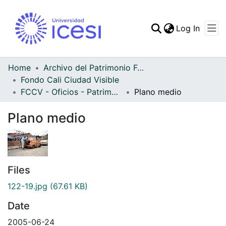
(curren
Log In
Communities & Collec
All of DSpace
Home
Archivo del Patrimonio Fotográfico y Fílmico del Valle del Cauca
Fondo Cali Ciudad Visible
Statistics
FCCV - Oficios - Patrimonial
Plano medio
Plano medio
Files
122-19.jpg
(67.61 KB)
Date
2005-06-24