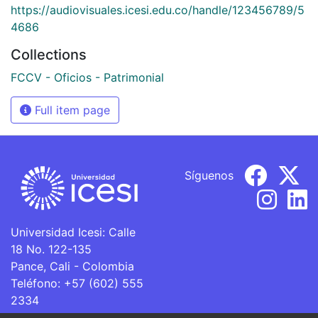
https://audiovisuales.icesi.edu.co/handle/123456789/5
4686
Collections
FCCV - Oficios - Patrimonial
Full item page
Síguenos
Universidad Icesi: Calle
18 No. 122-135
Pance, Cali - Colombia
Teléfono: +57 (602) 555
2334
ventanillaunica@icesi.edu.co