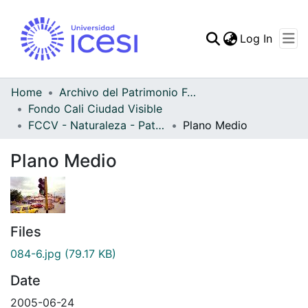
(curren
Log In
Communities & Collec
All of DSpace
Home
Archivo del Patrimonio Fotográfico y Fílmico del Valle del Cauca
Fondo Cali Ciudad Visible
Statistics
FCCV - Naturaleza - Patrimonial
Plano Medio
Plano Medio
Files
084-6.jpg
(79.17 KB)
Date
2005-06-24