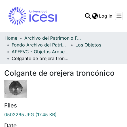
(curren
Log In
Communities & Collec
All of DSpace
Home
Archivo del Patrimonio Fotográfico y Fílmico del Valle del Cauca
Fondo Archivo del Patrimonio Fotográfico y Fílmico del Valle del Cauca
Los Objetos
Statistics
APFFVC - Objetos Arqueológico - Patrimonial
Colgante de orejera troncónico
Colgante de orejera troncónico
Files
0502265.JPG
(17.45 KB)
Date