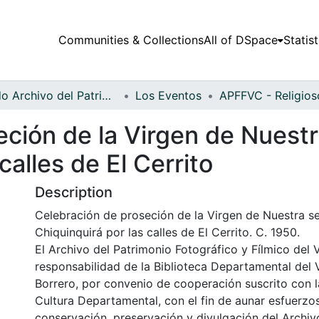
Communities & Collections
All of DSpace
Statist
Fondo Archivo del Patrimonio Fotográfico y Fílmico del Valle del Cauca
Los Eventos
eción de la Virgen de Nuest
calles de El Cerrito
Description
Celebración de proseción de la Virgen de Nuestra s
Chiquinquirá por las calles de El Cerrito. C. 1950.
El Archivo del Patrimonio Fotográfico y Fílmico del 
responsabilidad de la Biblioteca Departamental del 
Borrero, por convenio de cooperación suscrito con l
Cultura Departamental, con el fin de aunar esfuerzo
conservación, preservación y divulgación del Archivo