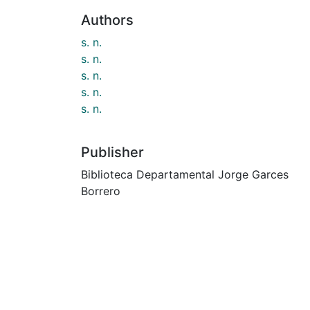
Authors
s. n.
s. n.
s. n.
s. n.
s. n.
Publisher
Biblioteca Departamental Jorge Garces
Borrero