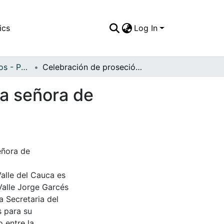
ics
Log In
APFFVC - Religiosos - Patrimonial
Celebración de proseción de la Virgen de Nuestra señora de Chiquinquirá por las calles de El Cerrito
ra señora de
eñora de
Valle del Cauca es
Valle Jorge Garcés
a Secretaria del
s para su
 entre la