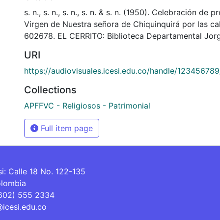
s. n., s. n., s. n., s. n. & s. n. (1950). Celebración de 
Virgen de Nuestra señora de Chiquinquirá por las cal
602678. EL CERRITO: Biblioteca Departamental Jorg
URI
https://audiovisuales.icesi.edu.co/handle/12345678
Collections
APFFVC - Religiosos - Patrimonial
Full item page
si: Calle 18 No. 122-135
olombia
(602) 555 2334
@icesi.edu.co