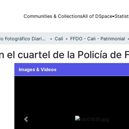
Communities & Collections
All of DSpace
Statist
Fondo Fotográfico Diario Occidente
Cali
FFDO - Cali - Patrimonial
 el cuartel de la Policía de
Images & Videos
Slide 1 of 1
Previous