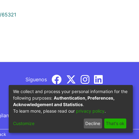
9/65321
Síguenos
We collect and process your personal information for the
following purposes:
Authentication, Preferences,
Acknowledgement and Statistics
.
To learn more, please read our
privacy policy
.
gilancia por parte del Ministerio de Educación
Customize
Decline
That's ok
ack