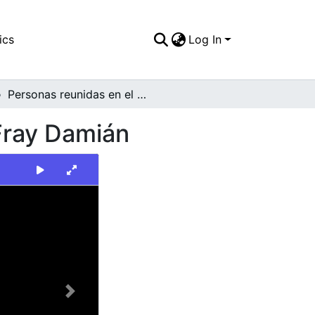
ics
Log In
Personas reunidas en el cuartel de la Policía de Fray Damián
 Fray Damián
Next