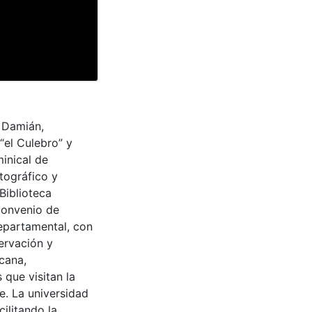
y Damián,
el Culebro” y
minical de
tográfico y
Biblioteca
convenio de
epartamental, con
ervación y
cana,
 que visitan la
e. La universidad
cilitando la