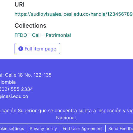
URI
https://audiovisuales.icesi.edu.co/handle/12345678
Collections
FFDO - Cali - Patrimonial
Full item page
si: Calle 18 No. 122-135
olombia
(602) 555 2334
@icesi.edu.co
ucación Superior que se encuentra sujeta a inspección y vi
Nacional.
okie settings
Privacy policy
End User Agreement
Send Feedb