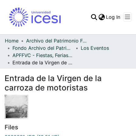
(curren
Log In
Communities & Collec
All of DSpace
Home
Archivo del Patrimonio Fotográfico y Fílmico del Valle del Cauca
Fondo Archivo del Patrimonio Fotográfico y Fílmico del Valle del Cauca
Los Eventos
Statistics
APFFVC - Fiestas, Ferias y Carnavales - Patrimonial
Entrada de la Virgen de la carroza de motoristas
Entrada de la Virgen de la
carroza de motoristas
Files