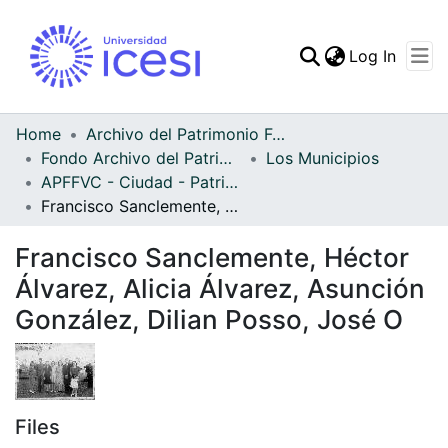
(curren
Log In
Communities & Collec
All of DSpace
Home
Archivo del Patrimonio Fotográfico y Fílmico del Valle del Cauca
Fondo Archivo del Patrimonio Fotográfico y Fílmico del Valle del Cauca
Los Municipios
Statistics
APFFVC - Ciudad - Patrimonial
Francisco Sanclemente, Héctor Álvarez, Alicia Álvarez, Asunción González, Dilian Posso, José O
Francisco Sanclemente, Héctor
Álvarez, Alicia Álvarez, Asunción
González, Dilian Posso, José O
Files