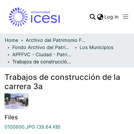
(curren
Log In
Communities & Collec
All of DSpace
Home
Archivo del Patrimonio Fotográfico y Fílmico del Valle del Cauca
Fondo Archivo del Patrimonio Fotográfico y Fílmico del Valle del Cauca
Los Municipios
Statistics
APFFVC - Ciudad - Patrimonial
Trabajos de construcción de la carrera 3a
Trabajos de construcción de la
carrera 3a
Files
0100600.JPG
(39.64 KB)